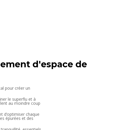
gement d'espace de
cal pour créer un
er le superflu et à
nvolent au moindre coup
et d’optimiser chaque
nes épurées et des
ranquillité, essentiels