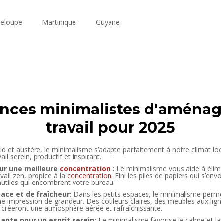
eloupe
Martinique
Guyane
dances minimalistes d'aména
travail pour 2025
roid et austère, le minimalisme s’adapte parfaitement à notre climat lo
ail serein, productif et inspirant.
ur une meilleure
concentration
:
Le minimalisme vous aide à élimin
vail zen, propice à la
concentration
. Fini les piles de papiers qui s’e
inutiles qui encombrent votre bureau.
ace et de fraîcheur:
Dans les petits espaces, le minimalisme perm
ne impression de grandeur. Des couleurs claires, des meubles aux lig
créeront une atmosphère aérée et rafraîchissante.
nte pour un esprit serein:
Le minimalisme favorise le calme et la t