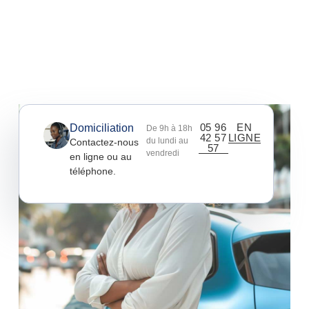
05 96
EN
Domiciliation
De 9h à 18h
42 57
LIGNE
du lundi au
Contactez-nous
57
vendredi
en ligne ou au
téléphone.